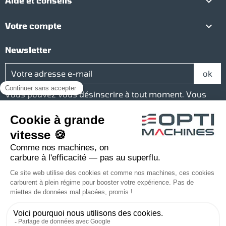

Aide et conseils

Votre compte
Newsletter
Vous pouvez vous désinscrire à tout moment. Vous
trouverez pour cela nos informations de contact dans
les conditions d'utilisation du site.
Réseaux sociaux
Facebook
YouTube
Instagram
LinkedIn
Une société du groupe Baudelet