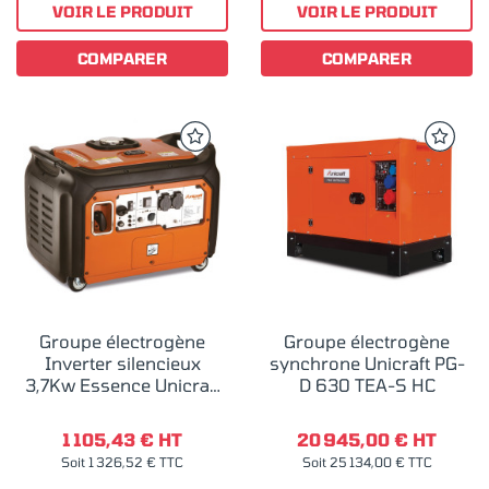
VOIR LE PRODUIT
VOIR LE PRODUIT
COMPARER
COMPARER
Groupe électrogène
Groupe électrogène
Inverter silencieux
synchrone Unicraft PG-
3,7Kw Essence Unicraft
D 630 TEA-S HC
PG-I 40 S
1 105,43 € HT
20 945,00 € HT
Soit 1 326,52 € TTC
Soit 25 134,00 € TTC