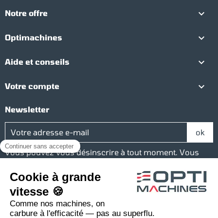

Notre offre

Optimachines

Aide et conseils

Votre compte
Newsletter
Vous pouvez vous désinscrire à tout moment. Vous
trouverez pour cela nos informations de contact dans
les conditions d'utilisation du site.
Réseaux sociaux
Facebook
YouTube
Instagram
LinkedIn