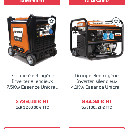
COMPARER
COMPARER
Groupe électrogène
Groupe électrogène
Inverter silencieux
Inverter silencieux
7,5Kw Essence Unicraft
4,1Kw Essence Unicraft
PG-I 80 SE
PG-I 42 SE
2 739,00 € HT
884,34 € HT
Soit 3 286,80 € TTC
Soit 1 061,21 € TTC