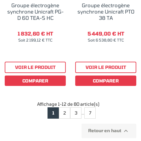
Groupe électrogène
Groupe électrogène
synchrone Unicraft PG-
synchrone Unicraft PTO
D 60 TEA-S HC
38 TA
1 832,60 € HT
5 449,00 € HT
Soit 2 199,12 € TTC
Soit 6 538,80 € TTC
VOIR LE PRODUIT
VOIR LE PRODUIT
COMPARER
COMPARER
Affichage 1-12 de 80 article(s)
1
2
3
…
7

Retour en haut