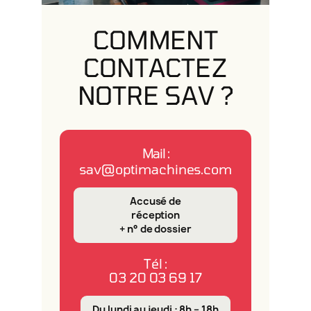
COMMENT
CONTACTEZ
NOTRE SAV ?
Mail :
sav@optimachines.com
Accusé de
réception
+ n° de dossier
Tél :
03 20 03 69 17
Du lundi au jeudi : 8h – 18h