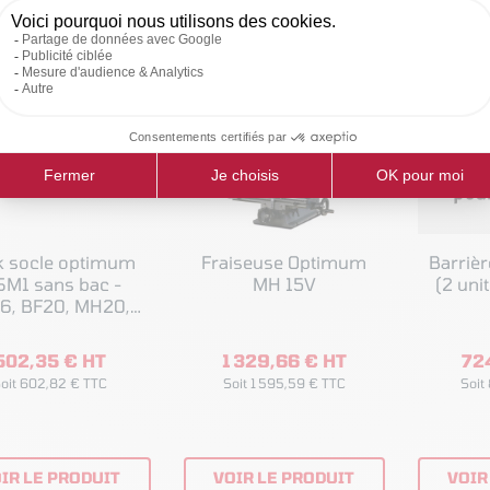
K
k socle optimum
Fraiseuse Optimum
Barrièr
M1 sans bac -
MH 15V
6, BF20, MH20,
MH22
502,35 € HT
1 329,66 € HT
72
oit 602,82 € TTC
Soit 1 595,59 € TTC
Soit
IR LE PRODUIT
VOIR LE PRODUIT
VOIR