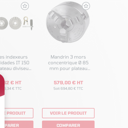
es indexeurs
Mandrin 3 mors
lidades IT 150
concentrique Ø 85
ateau diviseur
mm pour plateau
100/RT150
diviseur RT100
Optimum
8,62 € HT
579,00 € HT
 166,34 € TTC
Soit 694,80 € TTC
 LE PRODUIT
VOIR LE PRODUIT
OMPARER
COMPARER