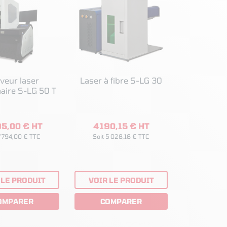
veur laser
Laser à fibre S-LG 30
naire S-LG 50 T
95,00 € HT
4 190,15 € HT
7 794,00 € TTC
Soit 5 028,18 € TTC
 LE PRODUIT
VOIR LE PRODUIT
OMPARER
COMPARER