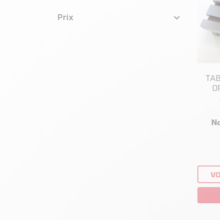

Prix
TAB
O
R
N
VO