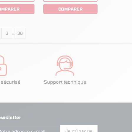
OMPARER
COMPARER
3
…
38
 sécurisé
Support technique
wsletter