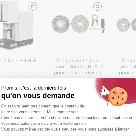
r à fibre S-LG 30
Disques indexeurs
Disqu
C
avec alidades IT 200
avec a
pour plateau diviseur
pour pl
RT200 et RTU165
RT
 714,05 € HT
189,00 € HT
13
oit 5 656,86 € TTC
Soit 226,80 € TTC
Soit
IR LE PRODUIT
VOIR LE PRODUIT
VOIR
COMPARER
COMPARER
C