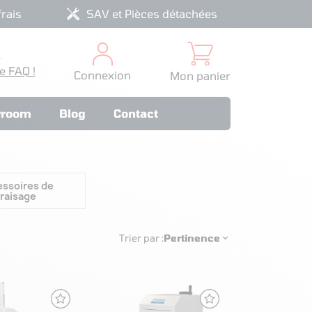
rais
SAV et Pièces détachées
?
e FAQ !
Connexion
Mon panier
room
Blog
Contact
ssoires de
fraisage
Trier par :
Pertinence
