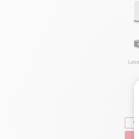
Lase
4
S
VO