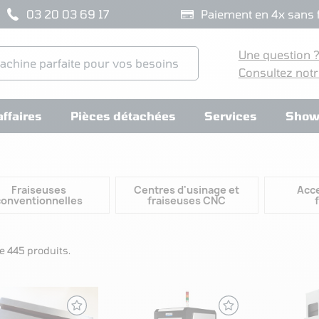
03 20 03 69 17
Paiement en 4x sans f
Une question 
Consultez notr
ffaires
Pièces détachées
Services
Show
Fraiseuses
Centres d'usinage et
Acce
conventionnelles
fraiseuses CNC
de 445 produits.