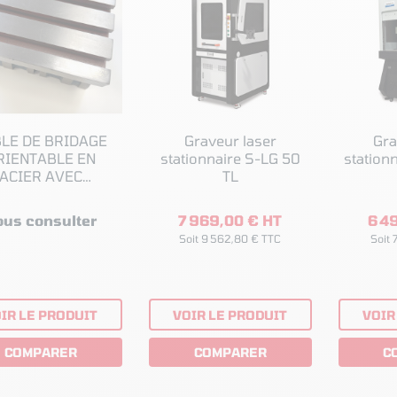
LE DE BRIDAGE
Graveur laser
Gra
RIENTABLE EN
stationnaire S-LG 50
station
ACIER AVEC
TL
AINURES EN T
ous consulter
7 969,00 € HT
6 4
Soit 9 562,80 € TTC
Soit 
IR LE PRODUIT
VOIR LE PRODUIT
VOIR
COMPARER
COMPARER
C