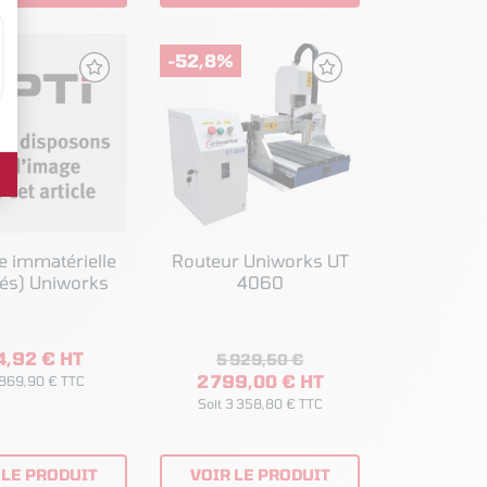
-52,8%
e immatérielle
Routeur Uniworks UT
(2 unités) Uniworks
4060
4,92 € HT
5 929,50 €
2 799,00 € HT
 869,90 € TTC
Soit 3 358,80 € TTC
 LE PRODUIT
VOIR LE PRODUIT