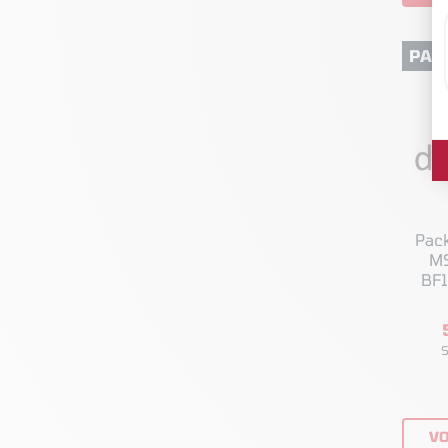
PAC
Pac
MS
BF1
S
VO