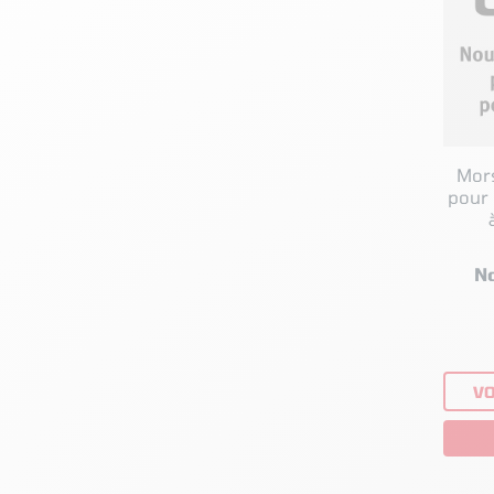
Mor
pour
hydraul
N
VO