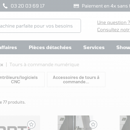
03 20 03 69 17
Paiement en 4x sans f
Une question 
Consultez notr
ffaires
Pièces détachées
Services
Show
ux
Tours à commande numérique
ntrôleurs/logiciels
Accessoires de tours à
CNC
commande...
e 77 produits.