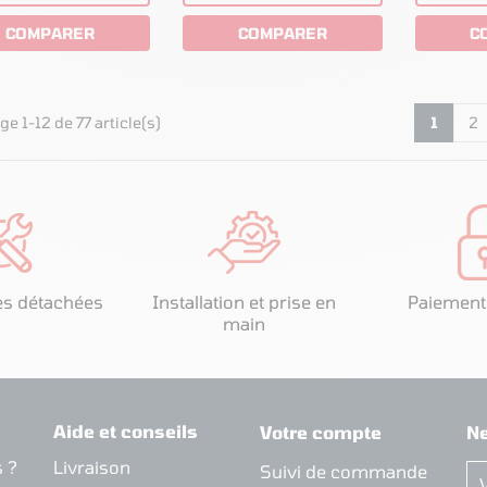
COMPARER
COMPARER
C
ge 1-12 de 77 article(s)
1
2
es détachées
Installation et prise en
Paiement
main
Aide et conseils
Votre compte
Ne
 ?
Livraison
Suivi de commande