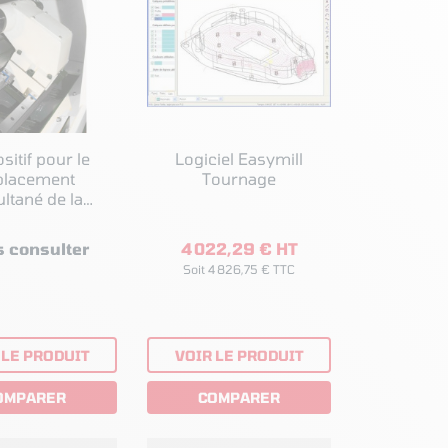
sitif pour le
Logiciel Easymill
placement
Tournage
ltané de la
pée mobile
imum L 460
 consulter
4 022,29 € HT
Soit 4 826,75 € TTC
 LE PRODUIT
VOIR LE PRODUIT
OMPARER
COMPARER