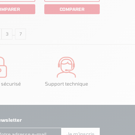
OMPARER
COMPARER
3
…
7
 sécurisé
Support technique
wsletter