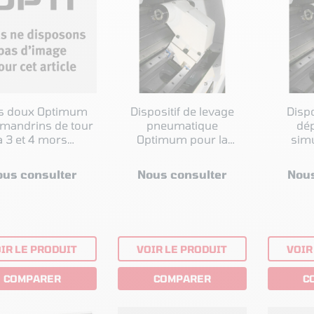
s doux Optimum
Dispositif de levage
Dispo
 mandrins de tour
pneumatique
dé
à 3 et 4 mors
Optimum pour la
simu
ique Optimum
poupée mobile pour
pou
Ø 200 mm
OPTiturn L 460
Opt
ous consulter
Nous consulter
Nous
IR LE PRODUIT
VOIR LE PRODUIT
VOIR
COMPARER
COMPARER
C