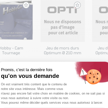
Hobby - Cam
Jeu de mors durs
Jeu d
Tournage
Optimum Ø 210 mm
Optim
821,84 € HT
Nous consulter
Nous
Soit 986,21 € TTC
IR LE PRODUIT
VOIR LE PRODUIT
VOIR
COMPARER
COMPARER
C