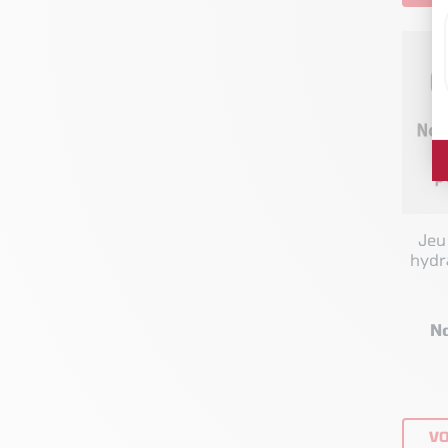
Jeu
hydraul
N
VO