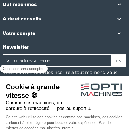

Optimachines

Aide et conseils

Votre compte
Newsletter
Vous pouvez vous désinscrire à tout moment. Vous
trouverez pour cela nos informations de contact dans
les conditions d'utilisation du site.
Réseaux sociaux
Facebook
YouTube
Instagram
LinkedIn