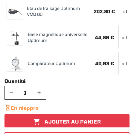
Etau de fraisage Optimum
202,80 €
x 1
VMQ 80
Base magnétique universelle
44,89 €
x 1
Optimum
Comparateur Optimum
40,93 €
x 1
Quantité
−
+

En réappro

AJOUTER AU PANIER