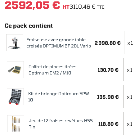
2592,05 €
3110,46 €
HT
TTC
Ce pack contient
Fraiseuse avec grande table
2 398,80 €
x 1
croisée OPTIMUM BF 20L Vario
Coffret de pinces tirées
130,70 €
x 1
Optimum CM2 / M10
Kit de bridage Optimum SPW
135,98 €
x 1
10
Jeu de 12 fraises revêtues HSS
118,80 €
x 1
Tin