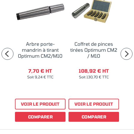
Arbre porte-
Coffret de pinces
Coff
5 L
mandrin à tirant
tirées Optimum CM2
Optimum CM2/M10
/ M10
C
T
7,70 € HT
108,92 € HT
C
Soit 9,24 € TTC
Soit 130,70 € TTC
S
UIT
VOIR LE PRODUIT
VOIR LE PRODUIT
VO
COMPARER
COMPARER