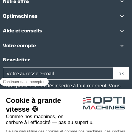

Notre offre

Optimachines

Aide et conseils

Votre compte
Newsletter
Vous pouvez vous désinscrire à tout moment. Vous
trouverez pour cela nos informations de contact dans
les conditions d'utilisation du site.
Réseaux sociaux
Facebook
YouTube
Instagram
LinkedIn