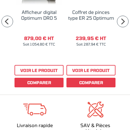
um
Afficheur digital
Coffret de pinces
Co
urs
Optimum DRO 5
type ER 25 Optimum
3008
T
879,00 € HT
239,95 € HT
TC
Soit 1 054,80 € TTC
Soit 287,94 € TTC
S
UIT
VOIR LE PRODUIT
VOIR LE PRODUIT
VO
COMPARER
COMPARER
Livraison rapide
SAV & Pièces