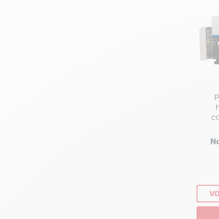
P
c
Meta
N
VO