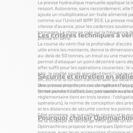
La presse hydraulique manuelle applique la l
ressort. Autonome, sans raccordement, elle 
ajoute un multiplicateur air-huile alimenté pa
comme sur l'Unicraft WPP 30 E. La presse mo
vitesse d'avance, pour les cadences soutenue
tonnages. Le choix se cale sur la fréquence de
Les critères techniques à véri
presse en série.
La course du vérin fixe la profondeur d'accès 
utile entre les montants, donne la dimension 
au-delà de 50 tonnes, un treuil ou une manive
permet d'attaquer un point décentré sans dépl
effet suffit pour les opérations courantes ; l
bâti : le profilé soudé standard tient l'usage
Sécurité et entretien en ateli
BK, élimine la torsion transversale qui déla
Une presse projette en cas de rupture d'une p
des
accessoires de presse
complètent l'équip
fermé pendant l'effort. La commande au pied o
dimensionne l'accessoire, pas seulement la
réglementaire tient en trois textes : l'obliga
opérateurs), la norme de conception des pre
et les distances de sécurité contre les point
Côté entretien, on surveille le niveau et la qua
Pourquoi choisir Optimachin
de la soupape de décharge et on garde un kit 
Optimachines propose les marques Optimum, U
tonnage, avec leurs accessoires d'origine e