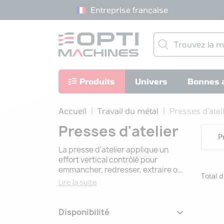
Entreprise française
Produits
Univers
Bonnes a
Accueil
Travail du métal
Presses d'atel
Presses d'atelier
P
La presse d'atelier applique un
effort vertical contrôlé pour
emmancher, redresser, extraire ou
Total d
assembler des pièces métalliques.
Lire la suite
C'est la machine qui sort un
roulement de roue, chasse un
silentbloc de triangle, redresse un

Disponibilité
arbre voilé, ajuste une bague au