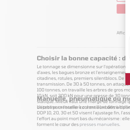
Afficha
Choisir la bonne capacité : d
Le tonnage se dimensionne sur l'opération la 
d'axes, les bagues bronze et l'enseignement 
citadines, rotules, premiers silentblocs. De 20
transmission. De 30 à 50 tonnes, on attaque le
100 tonnes, on travaille les arbres de gros m
10 kN, soit 300 kN pour une presse de 30 ton
Manuelle, pneumatique ou mot
statique. Mieux vaut une marge de tonnage q
La presse manuelle à crémaillère démultiplie 
d'établi pour l'atelier courant aux bâtis à col
DDP 10, 20, 30 et 50 visent l'ajustage fin, l
l'effort au point mort bas du mécanisme : elle
forment le cœur des
presses manuelles
.