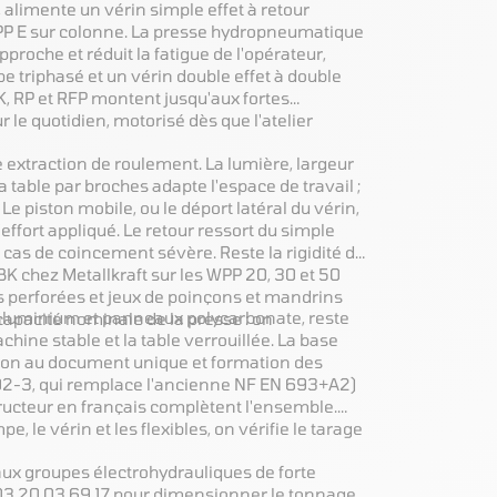
alimente un vérin simple effet à retour
WPP E sur colonne. La presse hydropneumatique
proche et réduit la fatigue de l'opérateur,
triphasé et un vérin double effet à double
, RP et RFP montent jusqu'aux fortes
r le quotidien, motorisé dès que l'atelier
ne extraction de roulement. La lumière, largeur
 table par broches adapte l'espace de travail ;
 piston mobile, ou le déport latéral du vérin,
effort appliqué. Le retour ressort du simple
n cas de coincement sévère. Reste la rigidité du
 BK chez Metallkraft sur les WPP 20, 30 et 50
es perforées et jeux de poinçons et mandrins
lé aluminium et panneaux polycarbonate, reste
capacité nominale de la presse : on
hine stable et la table verrouillée. La base
gration au document unique et formation des
092-3, qui remplace l'ancienne NF EN 693+A2)
tructeur en français complètent l'ensemble.
e, le vérin et les flexibles, on vérifie le tarage
ux groupes électrohydrauliques de forte
 03 20 03 69 17 pour dimensionner le tonnage,