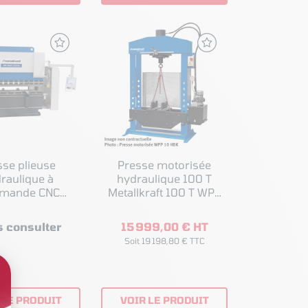
sse plieuse
Presse motorisée
raulique à
hydraulique 100 T
mande CNC
Metallkraft 100 T WPP
raft GBP-BASIC
100 HBK D 1500
S 1360
 consulter
15 999,00 € HT
Soit 19 198,80 € TTC
 LE PRODUIT
VOIR LE PRODUIT