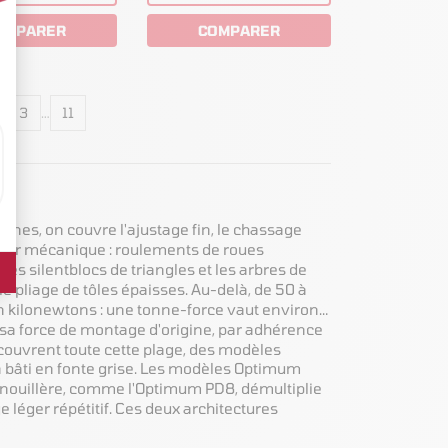
OMPARER
COMPARER
3
…
11
onnes, on couvre l'ajustage fin, le chassage
elier mécanique : roulements de roues
 les silentblocs de triangles et les arbres de
le pliage de tôles épaisses. Au-delà, de 50 à
 en kilonewtons : une tonne-force vaut environ
 sa force de montage d'origine, par adhérence
couvrent toute cette plage, des modèles
un bâti en fonte grise. Les modèles Optimum
 genouillère, comme l'Optimum PD8, démultiplie
e léger répétitif. Ces deux architectures