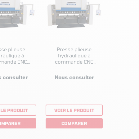
sse plieuse
Presse plieuse
raulique à
hydraulique à
mande CNC
commande CNC
raft GBP-BASIC
Metallkraft GBP-BASIC
S 30175
S 30135
 consulter
Nous consulter
 LE PRODUIT
VOIR LE PRODUIT
OMPARER
COMPARER