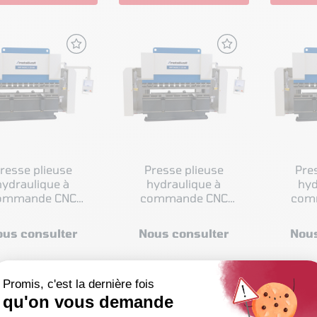
resse plieuse
Presse plieuse
Pre
hydraulique à
hydraulique à
hyd
ommande CNC
commande CNC
com
llkraft GBP-BASIC
Metallkraft GBP-BASIC
Metallk
S 20100
S 2065
ous consulter
Nous consulter
Nous
IR LE PRODUIT
VOIR LE PRODUIT
VOIR