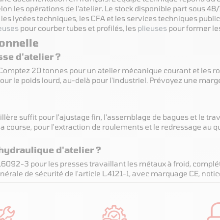
selon les opérations de l'atelier. Le stock disponible part sous
 les lycées techniques, les CFA et les services techniques publi
reuses
pour courber tubes et profilés, les
plieuses
pour former les
ionnelle
se d'atelier ?
 Comptez 20 tonnes pour un atelier mécanique courant et les r
our le poids lourd, au-delà pour l'industriel. Prévoyez une marge 
lère suffit pour l'ajustage fin, l'assemblage de bagues et le tra
r la course, pour l'extraction de roulements et le redressage au
ydraulique d'atelier ?
6092-3 pour les presses travaillant les métaux à froid, complét
nérale de sécurité de l'article L.4121-1, avec marquage CE, noti