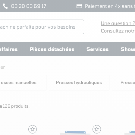
03 20 03 69 17
Paiement en 4x sans f
Une question 
Consultez notr
ffaires
Pièces détachées
Services
Show
ier
resses manuelles
Presses hydrauliques
Presse
e 129 produits.