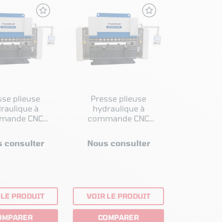
sse plieuse
Presse plieuse
raulique à
hydraulique à
mande CNC
commande CNC
raft GBP-BASIC
Metallkraft GBP-BASIC
S 25135
S 25100
 consulter
Nous consulter
 LE PRODUIT
VOIR LE PRODUIT
OMPARER
COMPARER