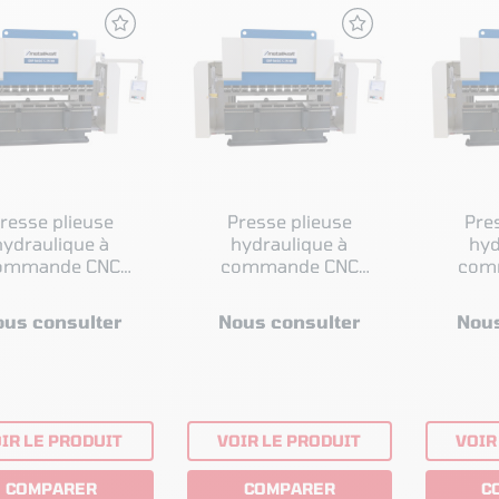
resse plieuse
Presse plieuse
Pre
hydraulique à
hydraulique à
hyd
ommande CNC
commande CNC
com
llkraft GBP-BASIC
Metallkraft GBP-BASIC
Metallk
S 30100
S 25175
ous consulter
Nous consulter
Nous
IR LE PRODUIT
VOIR LE PRODUIT
VOIR
COMPARER
COMPARER
C