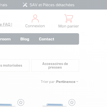
rais
SAV et Pièces détachées
?
e FAQ !
Connexion
Mon panier
room
Blog
Contact
Accessoires de
s motorisées
presses
Trier par :
Pertinence
