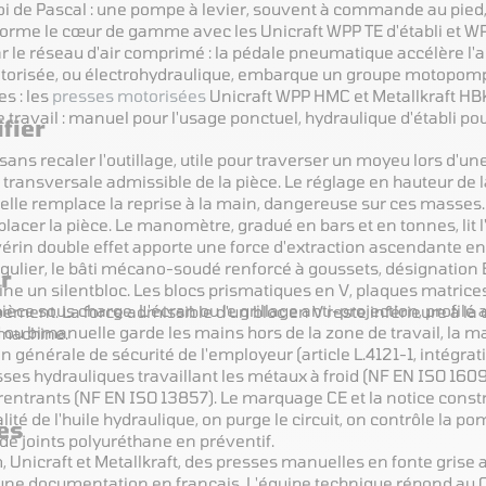
oi de Pascal : une pompe à levier, souvent à commande au pied, 
forme le cœur de gamme avec les Unicraft WPP TE d'établi et 
r le réseau d'air comprimé : la pédale pneumatique accélère l'ap
torisée, ou électrohydraulique, embarque un groupe motopompe 
s : les
presses motorisées
Unicraft WPP HMC et Metallkraft HBK
 travail : manuel pour l'usage ponctuel, hydraulique d'établi pou
fier
sans recaler l'outillage, utile pour traverser un moyeu lors d'u
transversale admissible de la pièce. Le réglage en hauteur de la
lle remplace la reprise à la main, dangereuse sur ces masses. Le
acer la pièce. Le manomètre, gradué en bars et en tonnes, lit l'
e vérin double effet apporte une force d'extraction ascendante e
 régulier, le bâti mécano-soudé renforcé à goussets, désignation
er
mine un silentbloc. Les blocs prismatiques en V, plaques matric
ièce sous charge. L'écran ou le grillage anti-projection, profi
ement. La force admissible d'un bloc en V reste inférieure à la 
u bimanuelle garde les mains hors de la zone de travail, la mac
 machine.
tion générale de sécurité de l'employeur (article L.4121-1, inté
sses hydrauliques travaillant les métaux à froid (NF EN ISO 16
s rentrants (NF EN ISO 13857). Le marquage CE et la notice cons
lité de l'huile hydraulique, on purge le circuit, on contrôle la pomp
es
de joints polyuréthane en préventif.
nicraft et Metallkraft, des presses manuelles en fonte grise a
t une documentation en français. L'équipe technique répond au