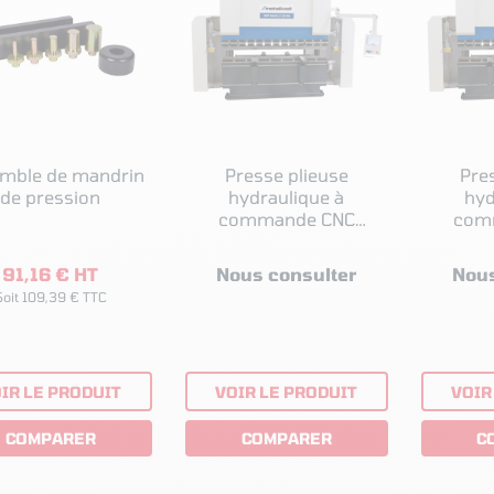
mble de mandrin
Presse plieuse
Pre
de pression
hydraulique à
hyd
commande CNC
com
Metallkraft GBP-BASIC
Metallk
S 30 220
91,16 € HT
Nous consulter
Nous
Soit 109,39 € TTC
IR LE PRODUIT
VOIR LE PRODUIT
VOIR
COMPARER
COMPARER
C