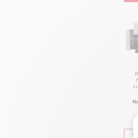
P
c
Meta
N
VO