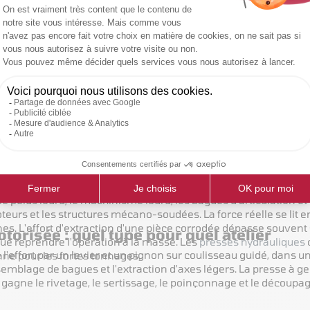
COMPARER
COMPARER
C
ge 1-12 de 129 article(s)
1
2
e 10 à 100 tonnes
plus exigeante de l'atelier, jamais sur la moyenne. De 10 à 15 t
technique. La presse de 20 tonnes tient le standard du petit at
 à 30 tonnes, on passe le garage VL et VUL, le matériel agricole,
 poids lourd, le machinisme lourd, les bagues d'articulation et 
oteurs et les structures mécano-soudées. La force réelle se lit
nes. L'effort d'extraction d'une pièce corrodée dépasse souvent
orisée : quel type pour quel atelier
ue reprendre l'opération à la masse. Les
presses hydrauliques
l'effort par un levier et un pignon sur coulisseau guidé, dans 
onne pour les fortes tonnages.
'assemblage de bagues et l'extraction d'axes légers. La presse à
 gagne le rivetage, le sertissage, le poinçonnage et le découpag