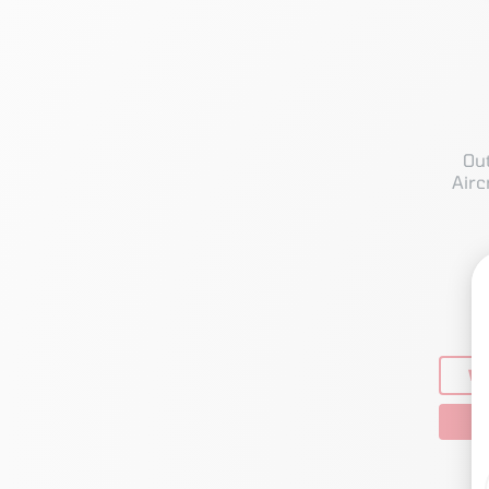
Ou
Airc
VO