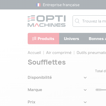
Entreprise française
Produits
Univers
Bonnes a
Accueil
Air comprimé
Outils pneumat
Soufflettes
Total d

Disponibilité

Marque

Prix