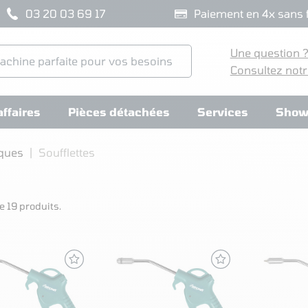
03 20 03 69 17
Paiement en 4x sans f
Une question 
Consultez notr
ffaires
Pièces détachées
Services
Show
iques
Soufflettes
e 19 produits.