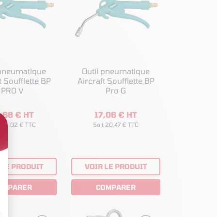
 pneumatique
Outil pneumatique
t Soufflette BP
Aircraft Soufflette BP
PRO V
Pro G
,68 € HT
17,06 € HT
t 26,02 € TTC
Soit 20,47 € TTC
 LE PRODUIT
VOIR LE PRODUIT
OMPARER
COMPARER