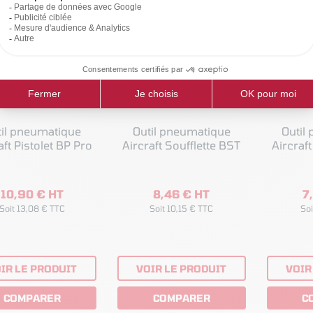
til pneumatique
Outil pneumatique
Outil
aft Pistolet BP Pro
Aircraft Soufflette BST
Aircraft
10,90 € HT
8,46 € HT
7
Soit 13,08 € TTC
Soit 10,15 € TTC
Soi
IR LE PRODUIT
VOIR LE PRODUIT
VOIR
COMPARER
COMPARER
C