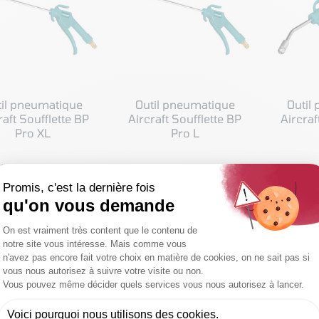
til pneumatique
Outil pneumatique
Outil
raft Soufflette BP
Aircraft Soufflette BP
Aircraf
Pro XL
Pro L
18,60 € HT
12,00 € HT
21
Soit 22,32 € TTC
Soit 14,40 € TTC
Soi
IR LE PRODUIT
VOIR LE PRODUIT
VOIR
COMPARER
COMPARER
C