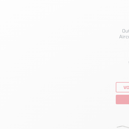
Ou
Airc
VO