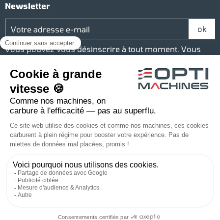
Newsletter
Vous pouvez vous désinscrire à tout moment. Vous
trouverez pour cela nos informations de contact dans
les conditions d'utilisation du site.
Réseaux sociaux
Facebook
YouTube
Instagram
LinkedIn
Une société du groupe Baudelet
© 2026 Optimachines - Tous droits réservés
Conçu et réalisé par MDWeb