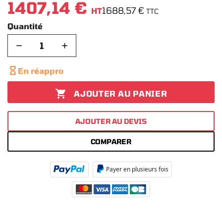
1407,14 €
1688,57 €
HT
TTC
Quantité
−
+

En réappro

AJOUTER AU PANIER
AJOUTER AU DEVIS
COMPARER
Payer en plusieurs fois