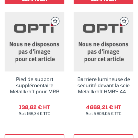
Pied de support
Barrière lumineuse de
supplémentaire
sécurité devant la scie
Metallkraft pour MRB
Metallkraft HMBS 440
LC-C, LC-B et LC-E
HA (X) DG HORIZONT
138,62 € HT
4 669,21 € HT
Soit 166,34 € TTC
Soit 5 603,05 € TTC