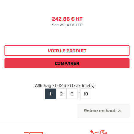
242,86 € HT
Soit 291,43 € TTC
VOIR LE PRODUIT
COMPARER
Affichage 1-12 de 117 article(s)
…
1
2
3
10

Retour en haut