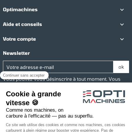

Optimachines

Aide et conseils

Votre compte
Newsletter
Vous pouvez vous désinscrire à tout moment. Vous
trouverez pour cela nos informations de contact dans
les conditions d'utilisation du site.
Réseaux sociaux
Facebook
YouTube
Instagram
LinkedIn