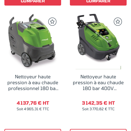
COMPARER
COMPARER
Nettoyeur haute
Nettoyeur haute
pression à eau chaude
pression à eau chaude
professionnel 180 bar
180 bar 400V
400V Cleancraft HDR-H
Cleancraft HDR-H 60-14
78-18
4 137,76 € HT
3 142,35 € HT
Soit 4 965,31 € TTC
Soit 3 770,82 € TTC