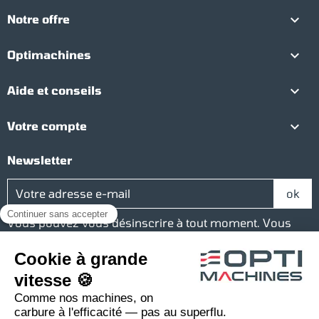

Notre offre

Optimachines

Aide et conseils

Votre compte
Newsletter
Vous pouvez vous désinscrire à tout moment. Vous
trouverez pour cela nos informations de contact dans
les conditions d'utilisation du site.
Réseaux sociaux
Facebook
YouTube
Instagram
LinkedIn