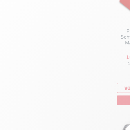
P
Sch
M
1
S
VO