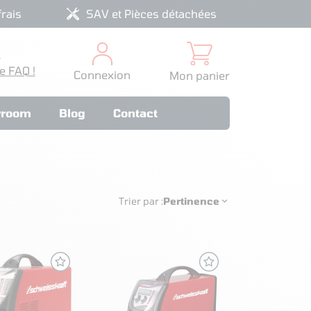
rais
SAV et Pièces détachées
?
e FAQ !
Connexion
Mon panier
room
Blog
Contact
Trier par :
Pertinence
