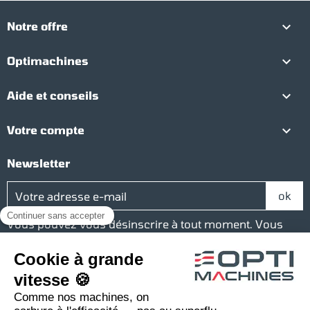

Notre offre

Optimachines

Aide et conseils

Votre compte
Newsletter
Vous pouvez vous désinscrire à tout moment. Vous
trouverez pour cela nos informations de contact dans
les conditions d'utilisation du site.
Réseaux sociaux