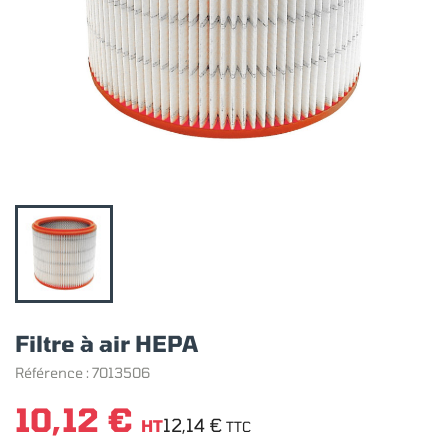
Filtre à air HEPA
Référence :
7013506
10,12 €
12,14 €
HT
TTC