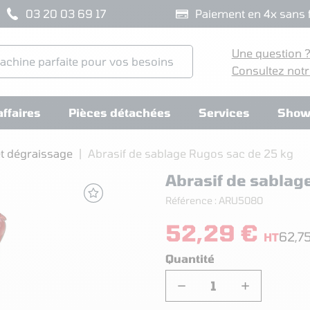
03 20 03 69 17
Paiement en 4x sans f
Une question 
Consultez notr
ffaires
Pièces détachées
Services
Show
t dégraissage
Abrasif de sablage Rugos sac de 25 kg
Abrasif de sablag
Référence :
ARU5080
52,29 €
62,7
HT
Quantité
−
+