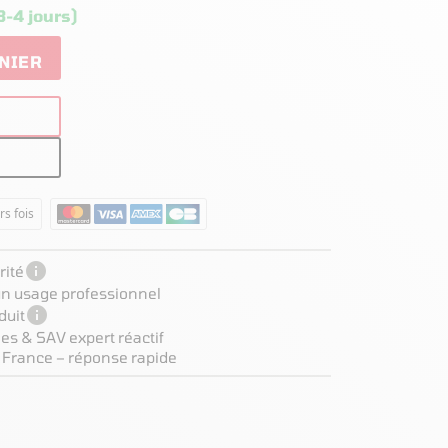
3-4 jours)
NIER
rs fois

ité
 un usage professionnel

duit
es & SAV expert réactif
 France – réponse rapide