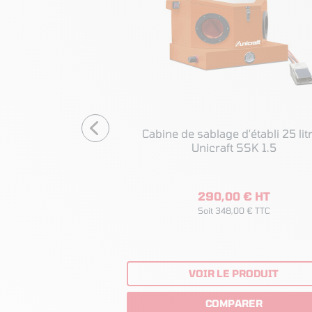
aute qualité 825
Cabine de sablage d'établi 25 litres
litres, ouverture frontale Unicraft SSK4
Unicraft SSK 1.5
00 € HT
290,00 € HT
8,80 € TTC
Soit 348,00 € TTC
 PRODUIT
VOIR LE PRODUIT
ARER
COMPARER