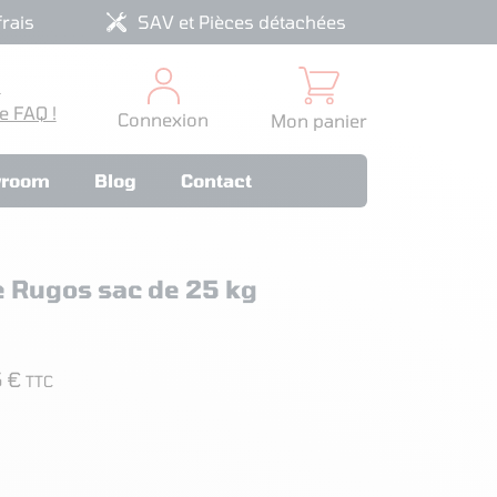
rais
SAV et Pièces détachées
?
e FAQ !
Connexion
Mon panier
room
Blog
Contact
e Rugos sac de 25 kg
5 €
TTC