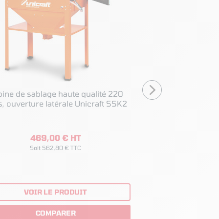
ine de sablage haute qualité 220
Cabine de sablage h
litres, ouverture latérale Unicraft SSK2
litres, 2 portes latér
SS
469,00 € HT
1 245,
Soit 562,80 € TTC
Soit 1 49
VOIR LE PRODUIT
VOIR LE
COMPARER
COM