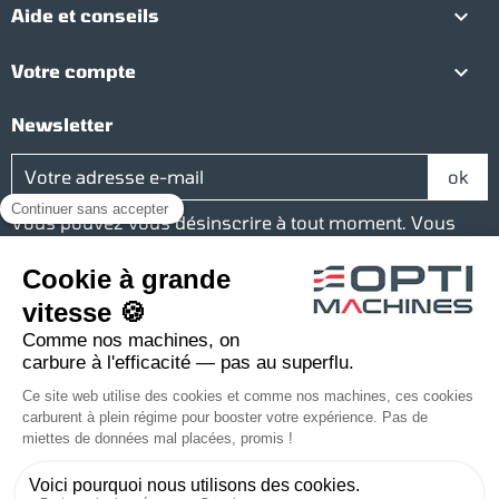

Aide et conseils

Votre compte
Newsletter
Vous pouvez vous désinscrire à tout moment. Vous
trouverez pour cela nos informations de contact dans
les conditions d'utilisation du site.
Réseaux sociaux
Facebook
YouTube
Instagram
LinkedIn
Une société du groupe Baudelet