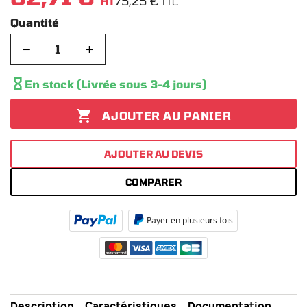
75,25 €
HT
TTC
Quantité
−
+

En stock (Livrée sous 3-4 jours)

AJOUTER AU PANIER
AJOUTER AU DEVIS
COMPARER
Payer en plusieurs fois
Description
Caractéristiques
Documentation