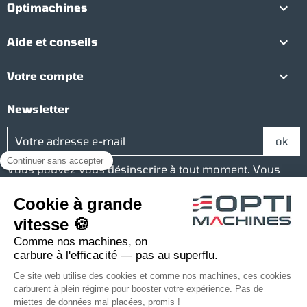

Optimachines

Aide et conseils

Votre compte
Newsletter
Vous pouvez vous désinscrire à tout moment. Vous
trouverez pour cela nos informations de contact dans
les conditions d'utilisation du site.
Réseaux sociaux
Facebook
YouTube
Instagram
LinkedIn