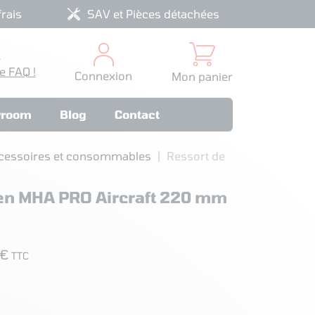
rais
SAV et Pièces détachées
?
e FAQ !
Connexion
Mon panier
room
Blog
Contact
cessoires et consommables
Ressort de
ien MHA PRO Aircraft 220 mm
 €
TTC