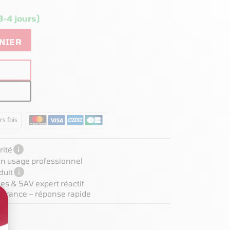
3-4 jours)
NIER
rs fois

ité
 un usage professionnel

duit
es & SAV expert réactif
 France – réponse rapide