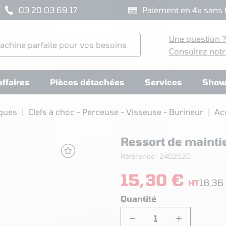
03 20 03 69 17
Paiement en 4x sans f
Une question 
Consultez notr
ffaires
Pièces détachées
Services
Show
iques
Clefs à choc - Perceuse - Visseuse - Burineur
Ac
Ressort de maint
Référence :
2402520
15,30 €
18,36
HT
Quantité
−
+