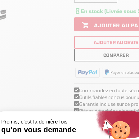

En stock (Livrée sous 

AJOUTER AU PA
AJOUTER AU DEVIS
COMPARER
Payer en plusieu
Commandez en toute sécur
Outils fiables conçus pour
Garantie incluse sur ce pro
Pièces détachées disponibl
Support technique basé en