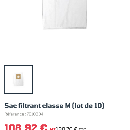
Sac filtrant classe M (lot de 10)
Référence :
7010334
108,92 €
130,70 €
HT
TTC