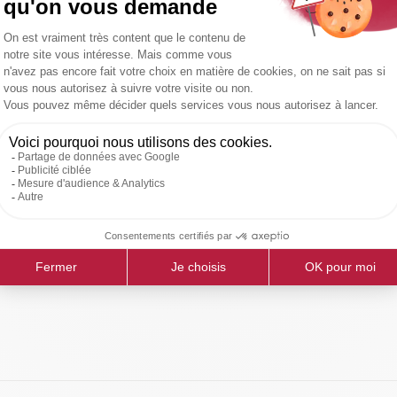
entation
RAFT