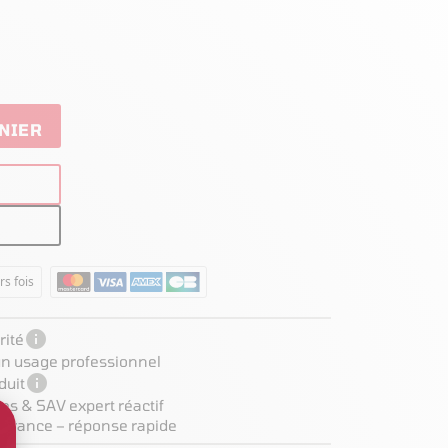
NIER
rs fois

ité
 un usage professionnel

duit
es & SAV expert réactif
 France – réponse rapide