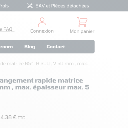
rais
SAV et Pièces détachées
?
e FAQ !
Connexion
Mon panier
room
Blog
Contact
e matrice 85° , H 300 , V 50 mm , max.
hangement rapide matrice
 mm , max. épaisseur max. 5
4,38 €
TTC