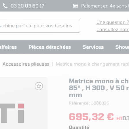
03 20 03 69 17
Paiement en 4x sans f
Une question 
Consultez notr
ffaires
Pièces détachées
Services
Show
Accessoires plieuses
Matrice mono à changement rapid
Matrice mono à c
85° , H 300 , V 50
mm
Référence :
3888826
695,32 €
83
HT
Quantité