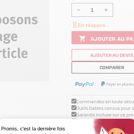
−
+

En réappro

AJOUTER AU PA
AJOUTER AU DEVIS
COMPARER
Payer en plusieu
Commandez en toute sécur
Outils fiables conçus pour
Garantie incluse sur ce pro
Pièces détachées disponibl
Support technique basé en