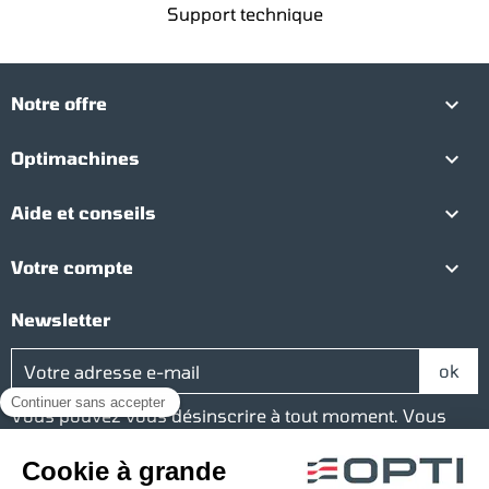
Support technique

Notre offre

Optimachines

Aide et conseils

Votre compte
Newsletter
Vous pouvez vous désinscrire à tout moment. Vous
trouverez pour cela nos informations de contact dans
les conditions d'utilisation du site.