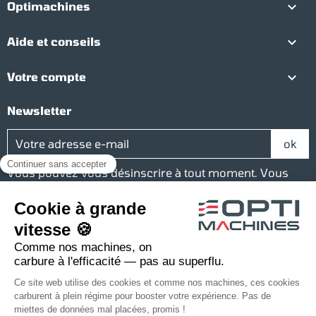

Optimachines

Aide et conseils

Votre compte
Newsletter
Vous pouvez vous désinscrire à tout moment. Vous
trouverez pour cela nos informations de contact dans
les conditions d'utilisation du site.
Réseaux sociaux
Facebook
YouTube
Instagram
LinkedIn