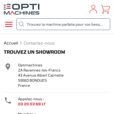

Accueil
Contactez-nous
TROUVEZ UN SHOWROOM

Optimachines
ZA Ravennes-les-Francs
43 Avenue Albert Calmette
59910 BONDUES
France

Appelez-nous :
03 20 03 69 17