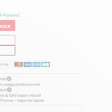
3-4 jours)
NIER
rs fois

ité
 un usage professionnel

duit
es & SAV expert réactif
 France – réponse rapide