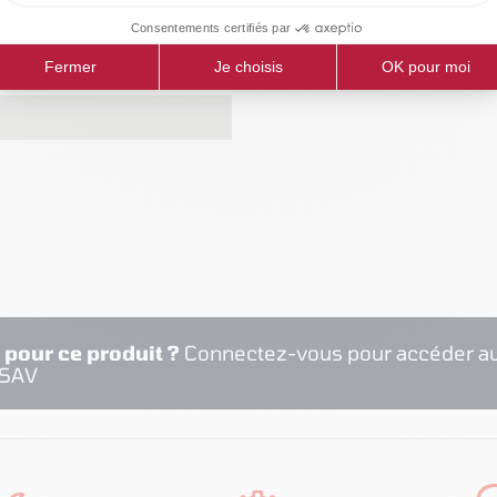
bar
 pour ce produit ?
Connectez-vous pour accéder au
 SAV