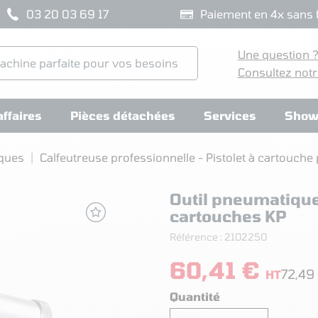
03 20 03 69 17
Paiement en 4x sans f
Une question 
Consultez notr
ffaires
Pièces détachées
Services
Show
iques
Calfeutreuse professionnelle - Pistolet à cartouch
Outil pneumatique 
cartouches KP
Référence :
2102250
60,41 €
72,49
HT
Quantité