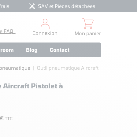
rais
SAV et Pièces détachées
?
e FAQ !
Connexion
Mon panier
room
Blog
Contact
e pneumatique
Outil pneumatique Aircraft
Aircraft Pistolet à
 €
TTC