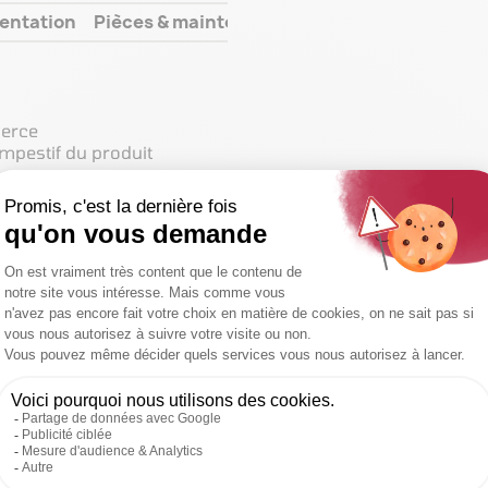
entation
Pièces & maintenance
merce
empestif du produit
de la nature du matériau
T