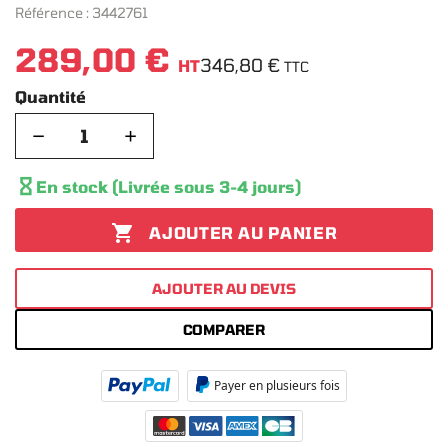
Référence :
3442761
289,00 €
346,80 €
HT
TTC
Quantité
−
+

En stock (Livrée sous 3-4 jours)

AJOUTER AU PANIER
AJOUTER AU DEVIS
COMPARER
Payer en plusieurs fois