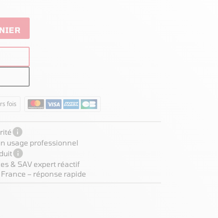
NIER
rs fois

ité
 un usage professionnel

duit
es & SAV expert réactif
 France – réponse rapide