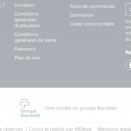
 ?
Livraison
Suivi de commande
Conditions
Connexion
générales
Vo
Créez votre compte
d'utilisation
mo
in
Conditions
d'
générales de vente
Paiement
R
Plan du site
Une société du groupe Baudelet
s réservés
Conçu et réalisé par MDWeb
Mentions légal