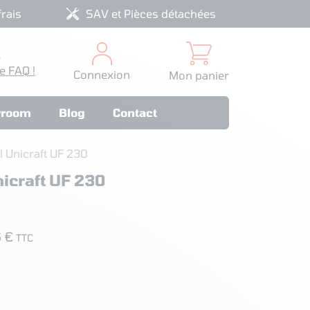
rais
SAV et Pièces détachées
?
e FAQ !
Connexion
Mon panier
room
Blog
Contact
l Unicraft UF 230
nicraft UF 230
6 €
TTC