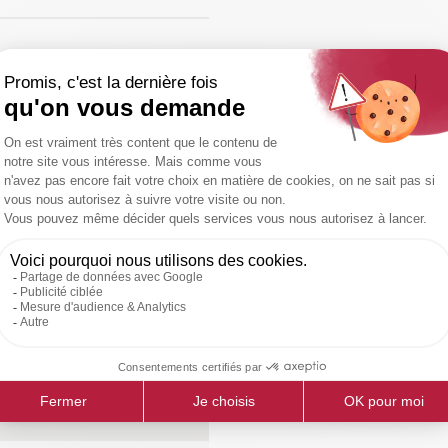
réglage variable
nt des machines
s dimensions de
direction pivotante à 360°
T