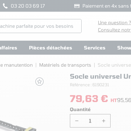
03 20 03 69 17
Paiement en 4x sans f
Une question 
Consultez notr
ffaires
Pièces détachées
Services
Show
de manutention
Matériels de transports
Socle universe
Socle universel U
Référence :
6190231
79,63 €
95,5
HT
Quantité
−
+