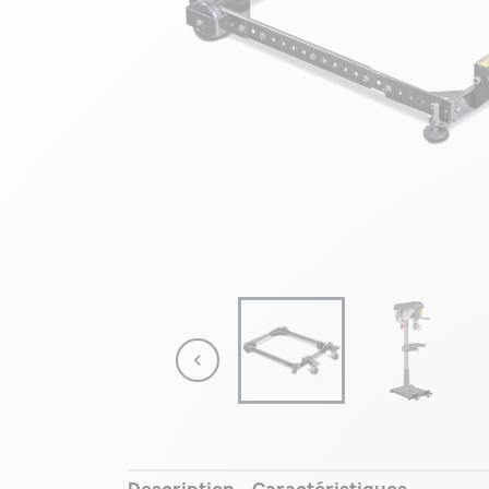

Description
Caractéristiques