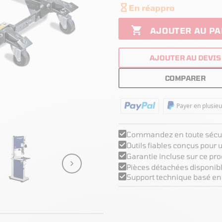

En réappro

AJOUTER AU PA
AJOUTER AU DEVIS
COMPARER
Payer en plusieu
Commandez en toute sécur
Outils fiables conçus pour
Garantie incluse sur ce pro

Pièces détachées disponibl
Support technique basé en