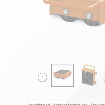

Description
Caractéristiques
Docum