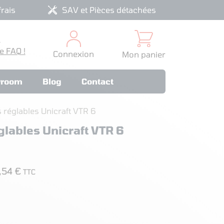
rais
SAV et Pièces détachées
?
e FAQ !
Connexion
Mon panier
room
Blog
Contact
s réglables Unicraft VTR 6
glables Unicraft VTR 6
,54 €
TTC