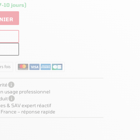
7-10 jours)
NIER
rs fois

ité
 un usage professionnel

duit
es & SAV expert réactif
 France – réponse rapide