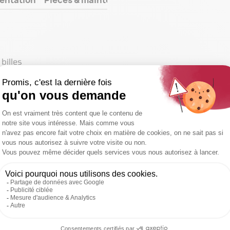
billes
 à 1400 mm
ier
s jusqu’à une longueur de
T