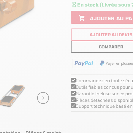

En stock (Livrée sous 

AJOUTER AU PA
AJOUTER AU DEVIS
COMPARER
Payer en plusieu
Commandez en toute sécur
Outils fiables conçus pour
Garantie incluse sur ce pro

Pièces détachées disponibl
Support technique basé en
entation
Pièces & maintenance