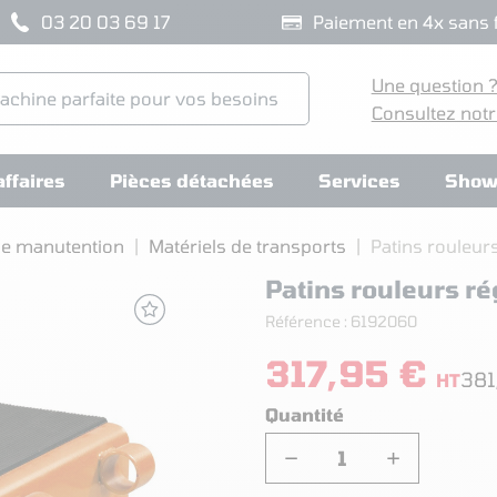
03 20 03 69 17
Paiement en 4x sans f
Une question 
Consultez notr
ffaires
Pièces détachées
Services
Show
de manutention
Matériels de transports
Patins rouleur
Patins rouleurs ré
Référence :
6192060
317,95 €
381
HT
Quantité
−
+