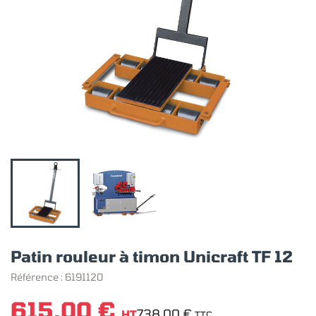
Patin rouleur à timon Unicraft TF 12
Référence :
6191120
615,00 €
738,00 €
HT
TTC