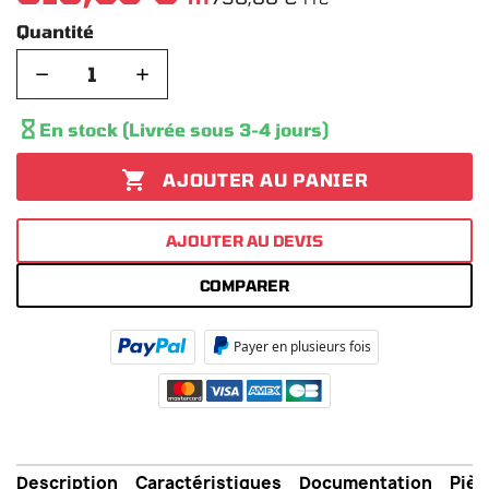
Quantité
−
+

En stock (Livrée sous 3-4 jours)

AJOUTER AU PANIER
AJOUTER AU DEVIS
COMPARER
Payer en plusieurs fois
Description
Caractéristiques
Documentation
Pièc