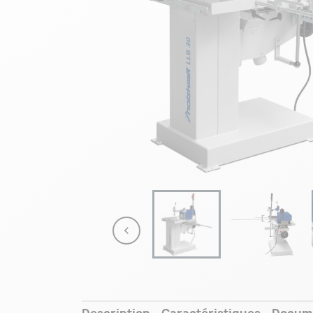

Description
Caractéristiques
Docum