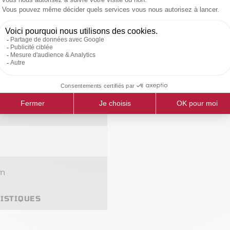
FT
mm
RISTIQUES