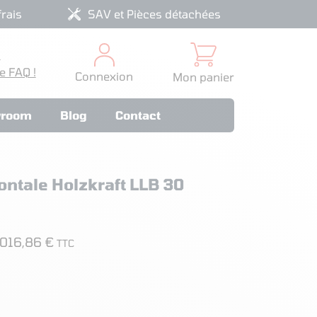
rais
SAV et Pièces détachées
?
e FAQ !
Connexion
Mon panier
room
Blog
Contact
ontale Holzkraft LLB 30
016,86 €
TTC