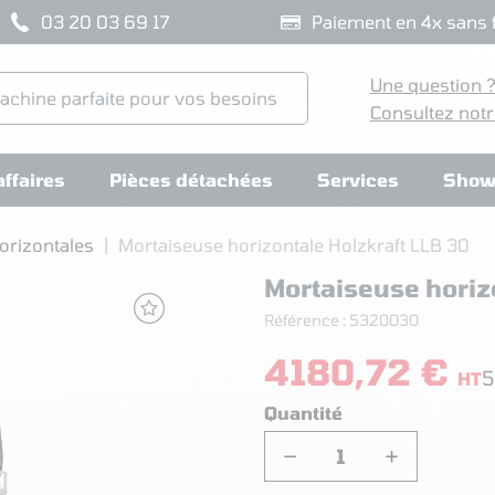
03 20 03 69 17
Paiement en 4x sans f
Une question 
Consultez notr
ffaires
Pièces détachées
Services
Show
orizontales
Mortaiseuse horizontale Holzkraft LLB 30
Mortaiseuse horiz
Référence :
5320030
4180,72 €
5
HT
Quantité
−
+