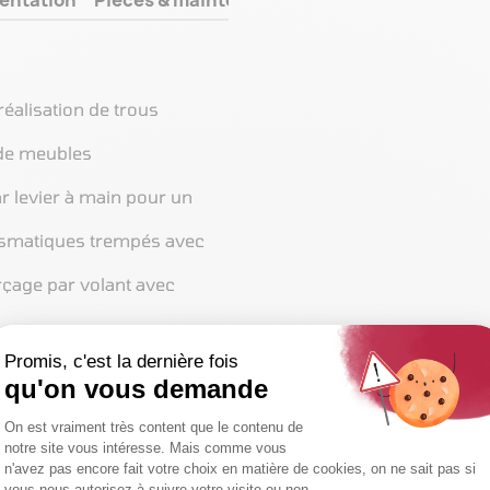
éalisation de trous
 de meubles
ar levier à main pour un
ismatiques trempés avec
rçage par volant avec
s avec pas de 16/22/27/32
mple et rapide de la course