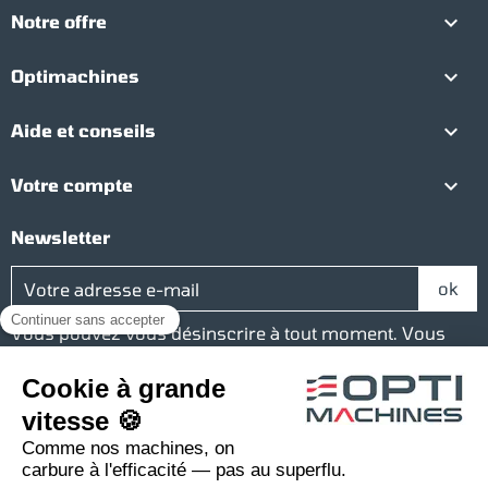

Notre offre

Optimachines

Aide et conseils

Votre compte
Newsletter
Vous pouvez vous désinscrire à tout moment. Vous
trouverez pour cela nos informations de contact dans
les conditions d'utilisation du site.
Réseaux sociaux
Facebook
YouTube
Instagram
LinkedIn