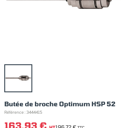
Butée de broche Optimum HSP 52
Référence :
3444415
163,93 €
196,72 €
HT
TTC