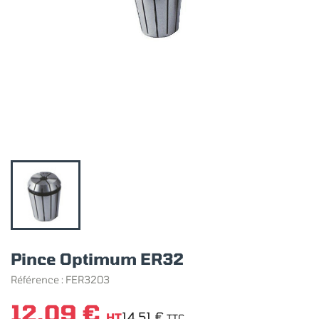
Pince Optimum ER32
Référence :
FER3203
12,09 €
14,51 €
HT
TTC