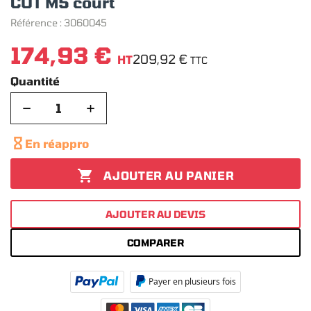
CUT M5 court
Référence :
3060045
174,93 €
209,92 €
HT
TTC
Quantité
−
+

En réappro

AJOUTER AU PANIER
AJOUTER AU DEVIS
COMPARER
Payer en plusieurs fois