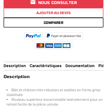

NOUS CONSULTER
AJOUTER AU DEVIS
COMPARER
Payer en plusieurs fois
Description
Caractéristiques
Documentation
Pièc
Description
Bâti et châssis très robustes et stables en fonte grise
stabilisée
Rouleau supérieur escamotable latéralement pour un
retrait facile de la pièce usinée