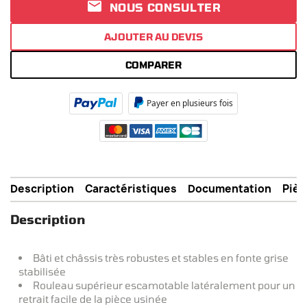

NOUS CONSULTER
AJOUTER AU DEVIS
COMPARER
Payer en plusieurs fois
Description
Caractéristiques
Documentation
Pièc
Description
Bâti et châssis très robustes et stables en fonte grise
stabilisée
Rouleau supérieur escamotable latéralement pour un
retrait facile de la pièce usinée