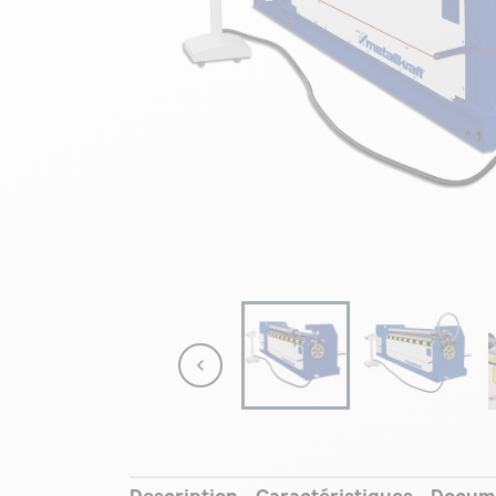

Description
Caractéristiques
Docum