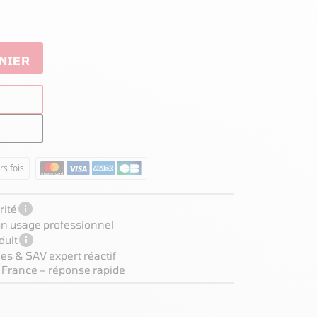
NIER
rs fois

ité
 un usage professionnel

duit
es & SAV expert réactif
 France – réponse rapide