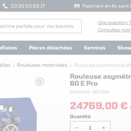
03 20 03 69 17
Paiement en 4x sans f
Une question 
Consultez notr
ffaires
Pièces détachées
Services
Show
tôles
Rouleuses motorisées
Rouleuse asymétrique Me
Rouleuse asymétr
60 E Pro
Référence :
3813314
24769,00 €
Quantité
−
+