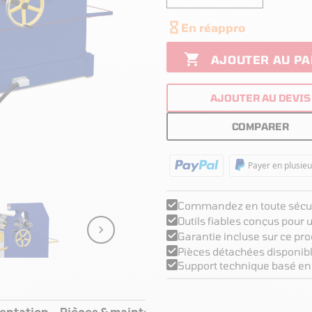

En réappro

AJOUTER AU PA
AJOUTER AU DEVIS
COMPARER
Payer en plusieu
Commandez en toute sécur
Outils fiables conçus pour

Garantie incluse sur ce pro
Pièces détachées disponibl
Support technique basé en
entation
Pièces & maintenance