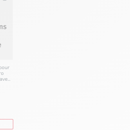
pour
ro
avec