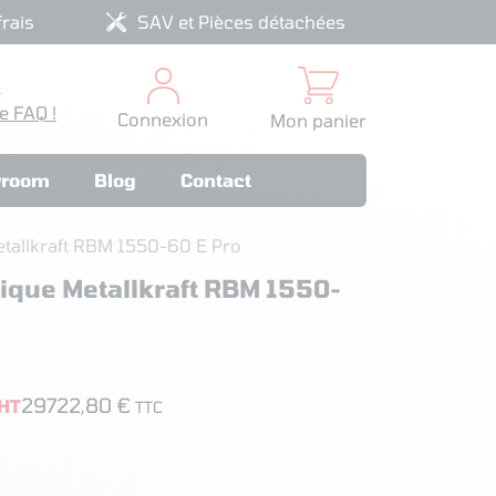
rais
SAV et Pièces détachées
?
e FAQ !
Connexion
Mon panier
room
Blog
Contact
tallkraft RBM 1550-60 E Pro
ique Metallkraft RBM 1550-
29722,80 €
HT
TTC