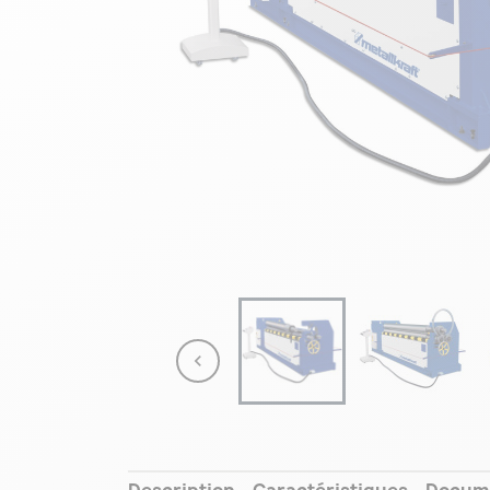

Description
Caractéristiques
Docum