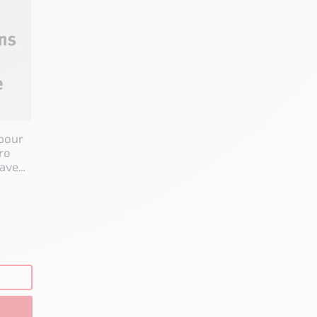
pour
ro
avec