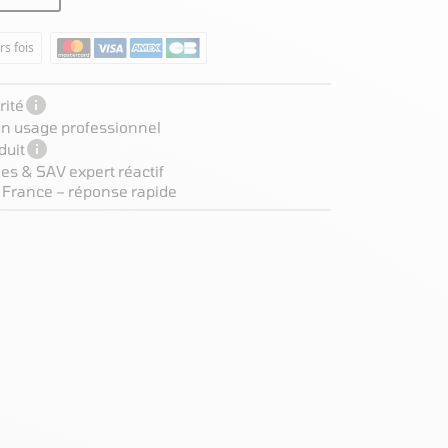
rs fois

ité
 un usage professionnel

duit
es & SAV expert réactif
 France – réponse rapide