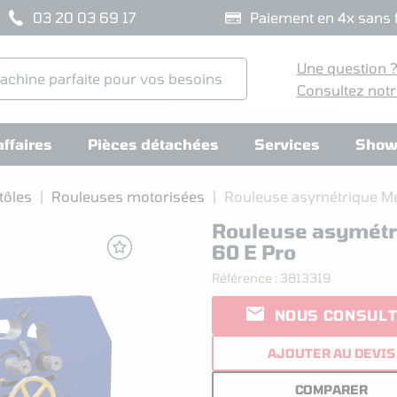
03 20 03 69 17
Paiement en 4x sans f
Une question 
Consultez notr
ffaires
Pièces détachées
Services
Show
tôles
Rouleuses motorisées
Rouleuse asymétrique Me
Rouleuse asymétr
60 E Pro
Référence :
3813319

NOUS CONSUL
AJOUTER AU DEVIS
COMPARER