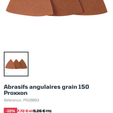
Abrasifs angulaires grain 150
Proxxon
Référence :
PR28893
-10%
7,72 €
9,26 €
HT
TTC